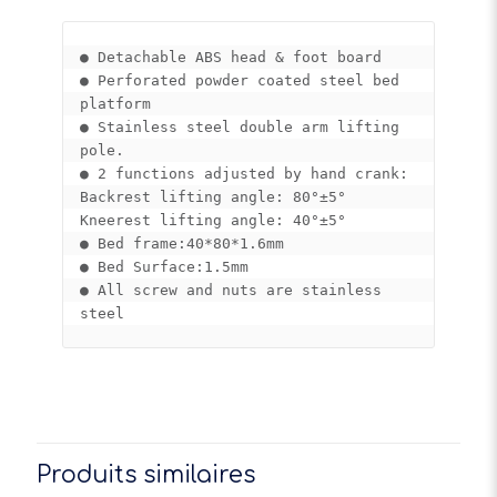
● Detachable ABS head & foot board 

● Perforated powder coated steel bed 
platform 

● Stainless steel double arm lifting 
pole.

● 2 functions adjusted by hand crank: 

Backrest lifting angle: 80°±5° 

Kneerest lifting angle: 40°±5° 

● Bed frame:40*80*1.6mm 

● Bed Surface:1.5mm 

● All screw and nuts are stainless 
steel
Produits similaires